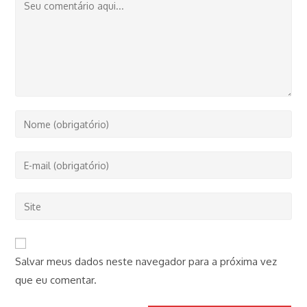
Comentário
Digite
seu
nome
Digite
ou
seu
nome
endereço
Digite
de
de
o
usuário
e-
URL
para
mail
do
comentar
Salvar meus dados neste navegador para a próxima vez
para
seu
comentar
que eu comentar.
site
(opcional)