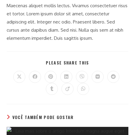
Maecenas aliquet mollis lectus. Vivamus consectetuer risus
et tortor. Lorem ipsum dolor sit amet, consectetur
adipiscing elit. Integer nec odio. Praesent libero. Sed
cursus ante dapibus diam. Sed nisi. Nulla quis sem at nibh
elementum imperdiet. Duis sagittis ipsum.
COMPARTILHAR
PLEASE SHARE THIS
ESTE
CONTEÚDO
Abre
Abre
Abre
Abre
Abre
Abre
Abre
em
em
em
em
em
em
em
uma
uma
uma
uma
uma
uma
uma
Abre
Abre
Abre
nova
nova
nova
nova
nova
nova
nova
em
em
em
janela
janela
janela
janela
janela
janela
janela
uma
uma
uma
nova
nova
nova
janela
janela
janela
VOCÊ TAMBÉM PODE GOSTAR