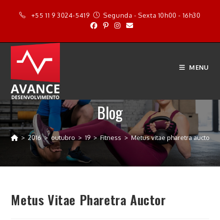
Ir
+55 11 9 3024-5419
Segunda - Sexta 10h00 - 16h30
para
o
conteúdo
MENU
Blog
>
2016
>
outubro
>
19
>
Fitness
>
Metus vitae pharetra auctor
Metus Vitae Pharetra Auctor