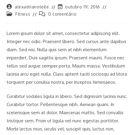
Autor
Última
alexadrianoleite
outubro 19, 2016
do
modificação
Categoria
Comentários
Fitness
0 comentário
post:
do
do
do
post:
post:
post:
Lorem ipsum dolor sit amet, consectetur adipiscing elit.
Integer nec odio. Praesent libero. Sed cursus ante dapibus
diam. Sed nisi. Nulla quis sem at nibh elementum
imperdiet. Duis sagittis ipsum. Praesent mauris. Fusce nec
tellus sed augue semper porta. Mauris massa. Vestibulum
lacinia arcu eget nulla. Class aptent taciti sociosqu ad litora
torquent per conubia nostra, per inceptos himenaeos.
Curabitur sodales ligula in libero. Sed dignissim lacinia nunc.
Curabitur tortor. Pellentesque nibh. Aenean quam. In
scelerisque sem at dolor. Maecenas mattis. Sed convallis
tristique sem. Proin ut ligula vel nunc egestas porttitor.
Morbi lectus risus, iaculis vel, suscipit quis, luctus non,