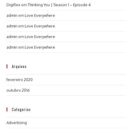
Digiflex
em
Thinking You | Season 1 – Episode 4
admin
em
Love Everywhere
admin
em
Love Everywhere
admin
em
Love Everywhere
admin
em
Love Everywhere
Arquivos
fevereiro 2020
outubro 2016
Categorias
Advertising